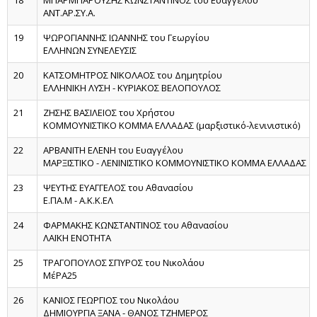
18
ΜΠΑΡΜΠΑΡΟΥΣΗΣ ΚΩΝΣΤΑΝΤΙΝΟΣ του Ευαγγέλου
ΑΝΤ.ΑΡ.ΣΥ.Α.
19
ΨΩΡΟΓΙΑΝΝΗΣ ΙΩΑΝΝΗΣ του Γεωργίου
ΕΛΛΗΝΩΝ ΣΥΝΕΛΕΥΣΙΣ
20
ΚΑΤΣΟΜΗΤΡΟΣ ΝΙΚΟΛΑΟΣ του Δημητρίου
ΕΛΛΗΝΙΚΗ ΛΥΣΗ - ΚΥΡΙΑΚΟΣ ΒΕΛΟΠΟΥΛΟΣ
21
ΖΗΣΗΣ ΒΑΣΙΛΕΙΟΣ του Χρήστου
ΚΟΜΜΟΥΝΙΣΤΙΚΟ ΚΟΜΜΑ ΕΛΛΑΔΑΣ (μαρξιστικό-λενινιστικό)
22
ΑΡΒΑΝΙΤΗ ΕΛΕΝΗ του Ευαγγέλου
ΜΑΡΞΙΣΤΙΚΟ - ΛΕΝΙΝΙΣΤΙΚΟ ΚΟΜΜΟΥΝΙΣΤΙΚΟ ΚΟΜΜΑ ΕΛΛΑΔΑΣ
23
ΨΕΥΤΗΣ ΕΥΑΓΓΕΛΟΣ του Αθανασίου
Ε.ΠΑ.Μ - Α.Κ.Κ.ΕΛ
24
ΦΑΡΜΑΚΗΣ ΚΩΝΣΤΑΝΤΙΝΟΣ του Αθανασίου
ΛΑΪΚΗ ΕΝΟΤΗΤΑ
25
ΤΡΑΓΟΠΟΥΛΟΣ ΣΠΥΡΟΣ του Νικολάου
ΜέΡΑ25
26
ΚΑΝΙΟΣ ΓΕΩΡΓΙΟΣ του Νικολάου
ΔΗΜΙΟΥΡΓΙΑ ΞΑΝΑ - ΘΑΝΟΣ ΤΖΗΜΕΡΟΣ