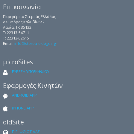
Επικοινωνία
Περιφέρεια Στερεάς Ελλάδας
Λεωφόρος Καλυβίων 2
Λαμία, ΤΚ 35132
Τ: 22313-54711
Τ: 22313-52615
Email:
info@sterea-ekloges.gr
μicroSites
ΕΥΡΕΣΗ ΥΠΟΨΗΦΙΟΥ
Εφαρμογές Κινητών
ANDROID APP
iPHONE APP
oldSite
Π.Ε. ΦΘΙΩΤΙΔΑΣ