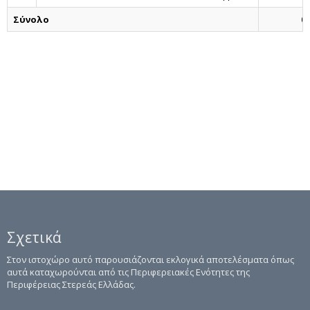
Σύνολο
0
Σχετικά
Στον ιστοχώρο αυτό παρουσιάζονται εκλογικά αποτελέσματα όπως
αυτά καταχωρούνται από τις Περιφερειακές Ενότητες της
Περιφέρειας Στερεάς Ελλάδας.