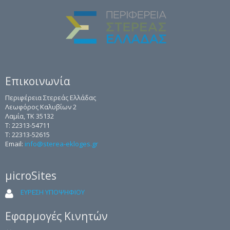
Επικοινωνία
Περιφέρεια Στερεάς Ελλάδας
Λεωφόρος Καλυβίων 2
Λαμία, ΤΚ 35132
Τ: 22313-54711
Τ: 22313-52615
Email:
info@sterea-ekloges.gr
μicroSites
ΕΥΡΕΣΗ ΥΠΟΨΗΦΙΟΥ
Εφαρμογές Κινητών