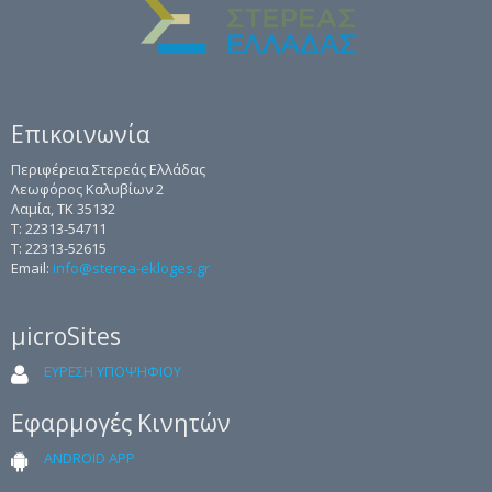
Επικοινωνία
Περιφέρεια Στερεάς Ελλάδας
Λεωφόρος Καλυβίων 2
Λαμία, ΤΚ 35132
Τ: 22313-54711
Τ: 22313-52615
Email:
info@sterea-ekloges.gr
μicroSites
ΕΥΡΕΣΗ ΥΠΟΨΗΦΙΟΥ
Εφαρμογές Κινητών
ANDROID APP