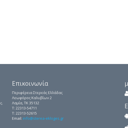
Επικοινωνία
μ
Περιφέρεια Στερεάς Ελλάδας
Λεωφόρος Καλυβίων 2
ς.
Λαμία, ΤΚ 35132
Ε
Τ: 22313-54711
Τ: 22313-52615
Email:
info@sterea-ekloges.gr