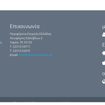
Επικοινωνία
μ
Περιφέρεια Στερεάς Ελλάδας
Λεωφόρος Καλυβίων 2
ς.
Λαμία, ΤΚ 35132
Ε
Τ: 22313-54711
Τ: 22313-52615
Email:
info@sterea-ekloges.gr
o
mputers
| Theme: 2016 © Metronic Version 16.12.09