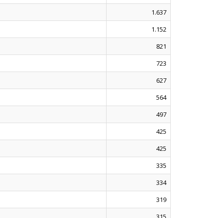
1.637
1.152
821
723
627
564
497
425
425
335
334
319
315