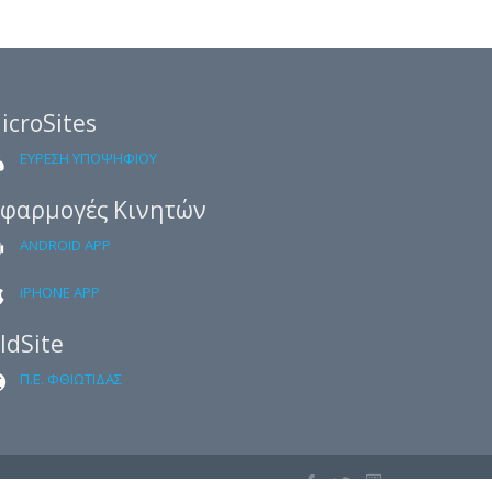
icroSites
ΕΥΡΕΣΗ ΥΠΟΨΗΦΙΟΥ
φαρμογές Κινητών
ANDROID APP
iPHONE APP
ldSite
Π.Ε. ΦΘΙΩΤΙΔΑΣ