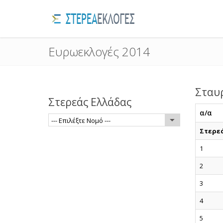
Ευρωεκλογές 2014
Σταυ
Στερεάς Ελλάδας
α/α
--- Επιλέξτε Νομό ---
Στερε
1
2
3
4
5