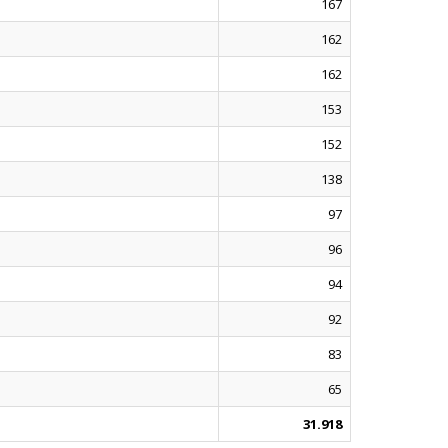
167
162
162
153
152
138
97
96
94
92
83
65
31.918