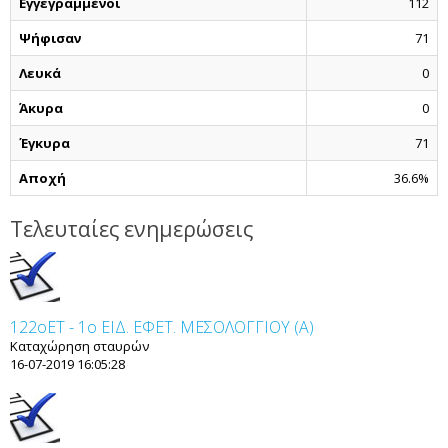
Εγγεγραμμένοι
112
Ψήφισαν
71
Λευκά
0
Άκυρα
0
Έγκυρα
71
Αποχή
36.6%
Τελευταίες ενημερώσεις
122οET - 1ο ΕΙΔ. ΕΦΕΤ. ΜΕΣΟΛΟΓΓΙΟΥ (Α)
Καταχώρηση σταυρών
16-07-2019 16:05:28