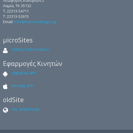
Λεωφόρος Καλυβίων 2
Λαμία, ΤΚ 35132
Τ: 22313-54711
Τ: 22313-52615
Email:
info@sterea-ekloges.gr
μicroSites
ΕΥΡΕΣΗ ΥΠΟΨΗΦΙΟΥ
Εφαρμογές Κινητών
ANDROID APP
iPHONE APP
oldSite
Π.Ε. ΦΘΙΩΤΙΔΑΣ