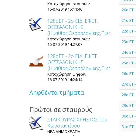
Καταχώρηση σταυρών
16-07-2019 15:11:46
20ο ΕΤ 
128οET - 2ο ΕΙΔ. ΕΦΕΤ.
21ο ΕΤ 
ΘΕΣΣΑΛΟΝΙΚΗΣ
22ο ΕΤ
(Ημαθίας,Θεσσαλονίκης,Πιερίας,Σερρών
Καταχώρηση σταυρών
23ο ΕΤ
16-07-2019 14:27:07
24ο ΕΤ 
128οET - 2ο ΕΙΔ. ΕΦΕΤ.
ΘΕΣΣΑΛΟΝΙΚΗΣ
25ο ΕΤ
(Ημαθίας,Θεσσαλονίκης,Πιερίας,Σερρών
26ο ΕΤ 
Καταχώρηση ψήφων
16-07-2019 14:24:14
27ο ΕΤ 
Ληφθέντα τμήματα
28ο ΕΤ 
29ο ΕΤ
Πρώτοι σε σταυρούς
30ο ΕΤ 
ΣΤΑΪΚΟΥΡΑΣ ΧΡΗΣΤΟΣ του
Κωνσταντίνου
31ο ΕΤ 
ΝΕΑ ΔΗΜΟΚΡΑΤΙΑ