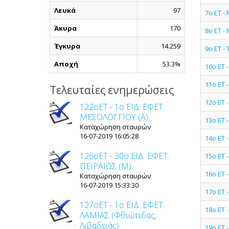
Λευκά
97
7ο ΕΤ 
Άκυρα
170
8ο ΕΤ 
Έγκυρα
14.259
9ο ΕΤ -
Αποχή
53.3%
10ο ΕΤ 
11ο ΕΤ 
Τελευταίες ενημερώσεις
12ο ΕΤ 
122οET - 1ο ΕΙΔ. ΕΦΕΤ.
ΜΕΣΟΛΟΓΓΙΟΥ (Α)
13ο ΕΤ 
Καταχώρηση σταυρών
16-07-2019 16:05:28
14ο ΕΤ 
126οET - 30ο ΕΙΔ. ΕΦΕΤ.
15ο ΕΤ 
ΠΕΙΡΑΙΩΣ (Μ)
16ο ΕΤ 
Καταχώρηση σταυρών
16-07-2019 15:33:30
17ο ΕΤ 
127οET - 1ο ΕΙΔ. ΕΦΕΤ.
18ο ΕΤ 
ΛΑΜΙΑΣ (Φθιώτιδας,
Λιβαδειάς)
19ο ΕΤ 