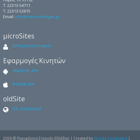
Τ: 22313-54711
Τ: 22313-52615
Email:
info@sterea-ekloges.gr
μicroSites
ΕΥΡΕΣΗ ΥΠΟΨΗΦΙΟΥ
Εφαρμογές Κινητών
ANDROID APP
iPHONE APP
oldSite
Π.Ε. ΦΘΙΩΤΙΔΑΣ
2026 © Περιφέρεια Στερεάς Ελλάδας | Created by
Gnosis Computers
|