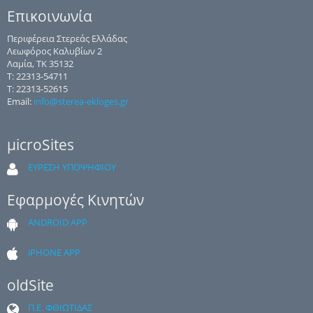
Επικοινωνία
Περιφέρεια Στερεάς Ελλάδας
Λεωφόρος Καλυβίων 2
Λαμία, ΤΚ 35132
Τ: 22313-54711
Τ: 22313-52615
Email:
info@sterea-ekloges.gr
μicroSites
ΕΥΡΕΣΗ ΥΠΟΨΗΦΙΟΥ
Εφαρμογές Κινητών
ANDROID APP
iPHONE APP
oldSite
Π.Ε. ΦΘΙΩΤΙΔΑΣ