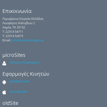
Επικοινωνία
Περιφέρεια Στερεάς Ελλάδας
Λεωφόρος Καλυβίων 2
Λαμία, ΤΚ 35132
Τ: 22313-54711
Τ: 22313-52615
Email:
info@sterea-ekloges.gr
μicroSites
ΕΥΡΕΣΗ ΥΠΟΨΗΦΙΟΥ
Εφαρμογές Κινητών
ANDROID APP
iPHONE APP
oldSite