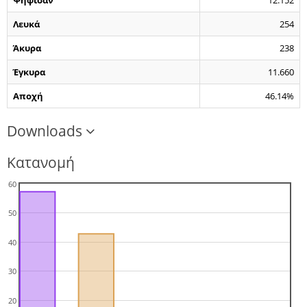
Ψήφισαν
12.152
Λευκά
254
Άκυρα
238
Έγκυρα
11.660
Αποχή
46.14%
Downloads
Κατανομή
60
50
40
30
20