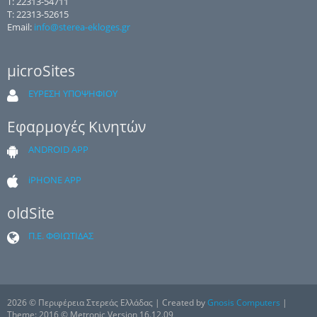
Τ: 22313-54711
Τ: 22313-52615
Email:
info@sterea-ekloges.gr
μicroSites
ΕΥΡΕΣΗ ΥΠΟΨΗΦΙΟΥ
Εφαρμογές Κινητών
ANDROID APP
iPHONE APP
oldSite
Π.Ε. ΦΘΙΩΤΙΔΑΣ
2026 © Περιφέρεια Στερεάς Ελλάδας | Created by
Gnosis Computers
|
Theme: 2016 © Metronic Version 16.12.09