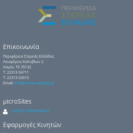
Επικοινωνία
Περιφέρεια Στερεάς Ελλάδας
Λεωφόρος Καλυβίων 2
Λαμία, ΤΚ 35132
Τ: 22313-54711
Τ: 22313-52615
Email:
info@sterea-ekloges.gr
μicroSites
ΕΥΡΕΣΗ ΥΠΟΨΗΦΙΟΥ
Εφαρμογές Κινητών