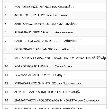
3
ΚΟΥΡΟΣ ΚΩΝΣΤΑΝΤΙΝΟΣ του Αριστείδου
4
ΦΕΝΕΚΟΣ ΣΤΥΛΙΑΝΟΣ του Γεωργίου
5
ΖΑΒΙΤΣΑΝΟΣ ΔΙΟΝΥΣΙΟΣ του Κωνσταντίνου
6
ΑΒΡΑΜΙΔΗΣ ΝΙΚΟΛΑΟΣ του Αναστασίου
7
ΒΑΚΙΡΤΖΗ ΘΕΟΔΩΡΑ (ΝΤΟΡΑ) του Αθανασίου
8
ΘΕΟΔΩΡΑΚΗΣ ΑΛΕΞΑΝΔΡΟΣ του Αθανασίου
9
ΜΠΑΧΑΡΙΟΥ ΕΥΦΡΟΣΥΝΗ - ΔΑΦΝΗ(ΦΡΟΣΕΛΥΝΑ) του Αλεξάνδρο
10
ΚΟΤΡΩΤΣΙΟΣ ΙΩΑΝΝΗΣ του Σπυρίδωνος
11
ΤΣΟΥΚΑΣ ΔΗΜΗΤΡΙΟΣ του Γεωργίου
12
ΚΥΡΙΑΚΑΡΑΚΟΣ ΔΗΜΗΤΡΙΟΣ του Παναγιώτου
13
ΔΗΜΗΤΡΕΛΛΗΣ ΔΗΜΗΤΡΙΟΣ του Εμμανουήλ
14
ΔΙΑΜΑΝΤΑΚΟΥ - ΡΟΔΟΠΟΥΛΟΥ ΝΙΚΟΛΕΤΤΑ του Διονυσίου
15
ΚΟΚΚΙΝΙΔΗΣ ΠΟΛΥΧΡΟΝΗΣ του Θρασυβούλου