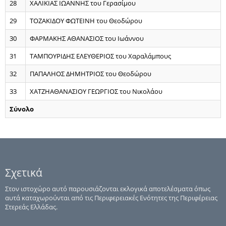
28
ΧΑΛΙΚΙΑΣ ΙΩΑΝΝΗΣ του Γερασίμου
29
ΤΟΖΑΚΙΔΟΥ ΦΩΤΕΙΝΗ του Θεοδώρου
30
ΦΑΡΜΑΚΗΣ ΑΘΑΝΑΣΙΟΣ του Ιωάννου
31
ΤΑΜΠΟΥΡΙΔΗΣ ΕΛΕΥΘΕΡΙΟΣ του Χαραλάμπους
32
ΠΑΠΑΛΗΟΣ ΔΗΜΗΤΡΙΟΣ του Θεοδώρου
33
ΧΑΤΖΗΑΘΑΝΑΣΙΟΥ ΓΕΩΡΓΙΟΣ του Νικολάου
Σύνολο
Σχετικά
Στον ιστοχώρο αυτό παρουσιάζονται εκλογικά αποτελέσματα όπως
αυτά καταχωρούνται από τις Περιφερειακές Ενότητες της Περιφέρειας
Στερεάς Ελλάδας.