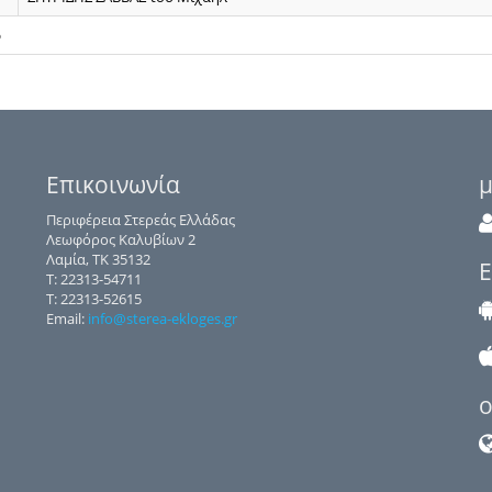
ο
Επικοινωνία
μ
Περιφέρεια Στερεάς Ελλάδας
Λεωφόρος Καλυβίων 2
Λαμία, ΤΚ 35132
Ε
Τ: 22313-54711
Τ: 22313-52615
Email:
info@sterea-ekloges.gr
o