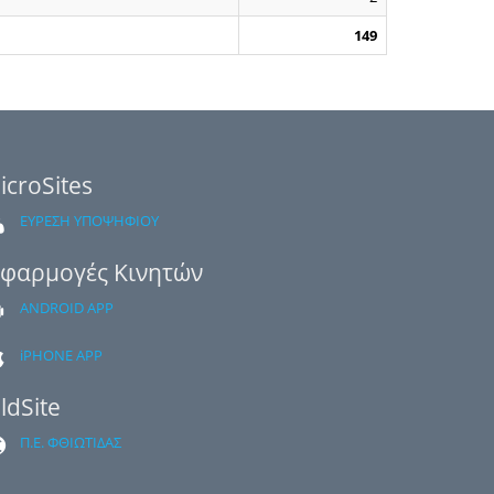
149
icroSites
ΕΥΡΕΣΗ ΥΠΟΨΗΦΙΟΥ
φαρμογές Κινητών
ANDROID APP
iPHONE APP
ldSite
Π.Ε. ΦΘΙΩΤΙΔΑΣ