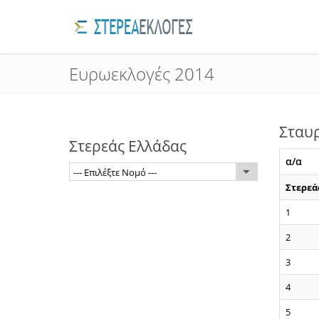
Ευρωεκλογές 2014
Σταυρ
Στερεάς Ελλάδας
α/α
--- Επιλέξτε Νομό ---
Στερεά
1
2
3
4
5