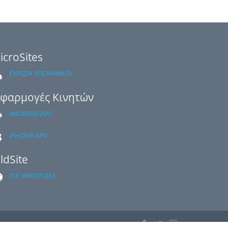
icroSites
ΕΥΡΕΣΗ ΥΠΟΨΗΦΙΟΥ
φαρμογές Κινητών
ANDROID APP
iPHONE APP
ldSite
Π.Ε. ΦΘΙΩΤΙΔΑΣ