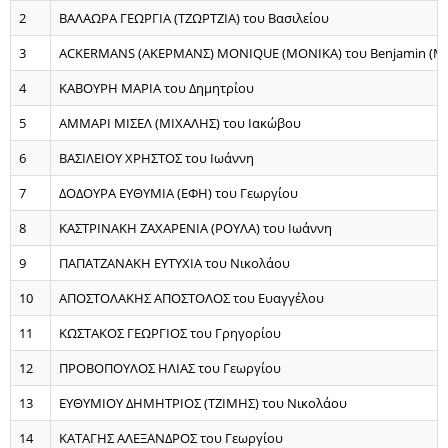
2
ΒΑΛΑΩΡΑ ΓΕΩΡΓΙΑ (ΤΖΩΡΤΖΙΑ) του Βασιλείου
3
ACKERMANS (ΑΚΕΡΜΑΝΣ) MONIQUE (MONIKA) του Benjamin (Μπ
4
ΚΑΒΟΥΡΗ ΜΑΡΙΑ του Δημητρίου
5
ΑΜΜΑΡΙ ΜΙΣΕΛ (ΜΙΧΑΛΗΣ) του Ιακώβου
6
ΒΑΣΙΛΕΙΟΥ ΧΡΗΣΤΟΣ του Ιωάννη
7
ΔΟΔΟΥΡΑ ΕΥΘΥΜΙΑ (ΕΦΗ) του Γεωργίου
8
ΚΑΣΤΡΙΝΑΚΗ ΖΑΧΑΡΕΝΙΑ (ΡΟΥΛΑ) του Ιωάννη
9
ΠΑΠΑΤΖΑΝΑΚΗ ΕΥΤΥΧΙΑ του Νικολάου
10
ΑΠΟΣΤΟΛΑΚΗΣ ΑΠΟΣΤΟΛΟΣ του Ευαγγέλου
11
ΚΩΣΤΑΚΟΣ ΓΕΩΡΓΙΟΣ του Γρηγορίου
12
ΠΡΟΒΟΠΟΥΛΟΣ ΗΛΙΑΣ του Γεωργίου
13
ΕΥΘΥΜΙΟΥ ΔΗΜΗΤΡΙΟΣ (ΤΖΙΜΗΣ) του Νικολάου
14
ΚΑΤΑΓΗΣ ΑΛΕΞΑΝΔΡΟΣ του Γεωργίου