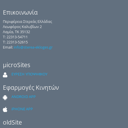
Επικοινωνία
Περιφέρεια Στερεάς Ελλάδας
Λεωφόρος Καλυβίων 2
Λαμία, ΤΚ 35132
Τ: 22313-54711
Τ: 22313-52615
Email:
info@sterea-ekloges.gr
μicroSites
ΕΥΡΕΣΗ ΥΠΟΨΗΦΙΟΥ
Εφαρμογές Κινητών
ANDROID APP
iPHONE APP
oldSite