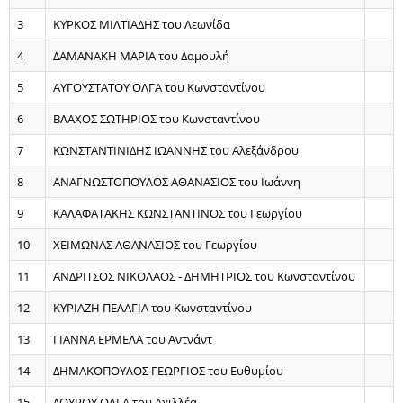
3
ΚΥΡΚΟΣ ΜΙΛΤΙΑΔΗΣ του Λεωνίδα
4
ΔΑΜΑΝΑΚΗ ΜΑΡΙΑ του Δαμουλή
5
ΑΥΓΟΥΣΤΑΤΟΥ ΟΛΓΑ του Κωνσταντίνου
6
ΒΛΑΧΟΣ ΣΩΤΗΡΙΟΣ του Κωνσταντίνου
7
ΚΩΝΣΤΑΝΤΙΝΙΔΗΣ ΙΩΑΝΝΗΣ του Αλεξάνδρου
8
ΑΝΑΓΝΩΣΤΟΠΟΥΛΟΣ ΑΘΑΝΑΣΙΟΣ του Ιωάννη
9
ΚΑΛΑΦΑΤΑΚΗΣ ΚΩΝΣΤΑΝΤΙΝΟΣ του Γεωργίου
10
ΧΕΙΜΩΝΑΣ ΑΘΑΝΑΣΙΟΣ του Γεωργίου
11
ΑΝΔΡΙΤΣΟΣ ΝΙΚΟΛΑΟΣ - ΔΗΜΗΤΡΙΟΣ του Κωνσταντίνου
12
ΚΥΡΙΑΖΗ ΠΕΛΑΓΙΑ του Κωνσταντίνου
13
ΓΙΑΝΝΑ ΕΡΜΕΛΑ του Αντνάντ
14
ΔΗΜΑΚΟΠΟΥΛΟΣ ΓΕΩΡΓΙΟΣ του Ευθυμίου
15
ΔΟΥΡΟΥ ΟΛΓΑ του Αχιλλέα