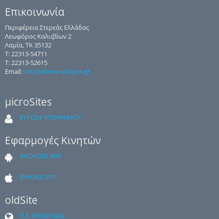
Επικοινωνία
Περιφέρεια Στερεάς Ελλάδας
Λεωφόρος Καλυβίων 2
Λαμία, ΤΚ 35132
Τ: 22313-54711
Τ: 22313-52615
Email:
info@sterea-ekloges.gr
μicroSites
ΕΥΡΕΣΗ ΥΠΟΨΗΦΙΟΥ
Εφαρμογές Κινητών
ANDROID APP
iPHONE APP
oldSite
Π.Ε. ΦΘΙΩΤΙΔΑΣ