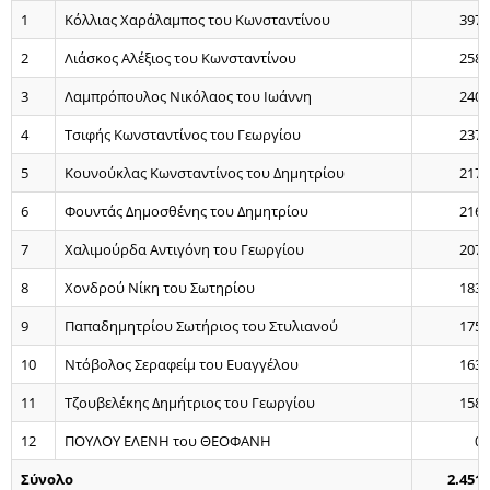
1
Κόλλιας Χαράλαμπος του Κωνσταντίνου
397
2
Λιάσκος Αλέξιος του Κωνσταντίνου
258
3
Λαμπρόπουλος Νικόλαος του Ιωάννη
240
4
Τσιφής Κωνσταντίνος του Γεωργίου
237
5
Κουνούκλας Κωνσταντίνος του Δημητρίου
217
6
Φουντάς Δημοσθένης του Δημητρίου
216
7
Χαλιμούρδα Αντιγόνη του Γεωργίου
207
8
Χονδρού Νίκη του Σωτηρίου
183
9
Παπαδημητρίου Σωτήριος του Στυλιανού
175
10
Ντόβολος Σεραφείμ του Ευαγγέλου
163
11
Τζουβελέκης Δημήτριος του Γεωργίου
158
12
ΠΟΥΛΟΥ ΕΛΕΝΗ του ΘΕΟΦΑΝΗ
0
Σύνολο
2.451