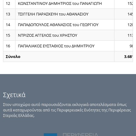
12
ΚΩΝΣΤΑΝΤΙΝΟΥ ΔΗΜΗΤΡΙΟΣ του ΠΑΝΑΓΙΩΤΗ
152
13
ΤΣΙΓΓΕΛΗ ΠΑΡΑΣΚΕΥΗ του ΑΘΑΝΑΣΙΟΥ
145
14
ΠΑΠΑΔΟΠΟΥΛΟΣ ΑΘΑΝΑΣΙΟΣ του ΓΕΩΡΓΙΟΥ
120
15
ΝΤΡΙΖΟΣ ΑΓΓΕΛΟΣ του ΧΡΗΣΤΟΥ
113
16
ΠΑΠΑΛΙΑΚΟΣ ΕΥΣΤΑΘΙΟΣ του ΔΗΜΗΤΡΙΟΥ
98
Σύνολο
3.681
Σχετικά
Στον ιστοχώρο αυτό παρουσιάζονται εκλογικά αποτελέσματα όπως
αυτά καταχωρούνται από τις Περιφερειακές Ενότητες της Περιφέρειας
Στερεάς Ελλάδας.