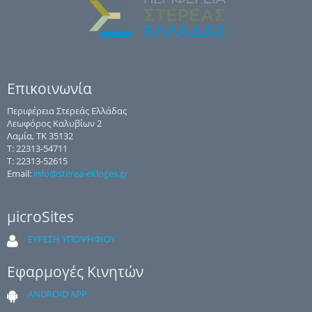
Επικοινωνία
Περιφέρεια Στερεάς Ελλάδας
Λεωφόρος Καλυβίων 2
Λαμία, ΤΚ 35132
Τ: 22313-54711
Τ: 22313-52615
Email:
info@sterea-ekloges.gr
μicroSites
ΕΥΡΕΣΗ ΥΠΟΨΗΦΙΟΥ
Εφαρμογές Κινητών
ANDROID APP