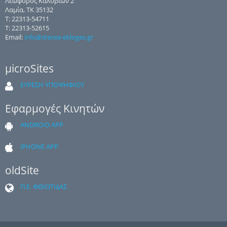
Λεωφόρος Καλυβίων 2
Λαμία, ΤΚ 35132
Τ: 22313-54711
Τ: 22313-52615
Email:
info@sterea-ekloges.gr
μicroSites
ΕΥΡΕΣΗ ΥΠΟΨΗΦΙΟΥ
Εφαρμογές Κινητών
ANDROID APP
iPHONE APP
oldSite
Π.Ε. ΦΘΙΩΤΙΔΑΣ